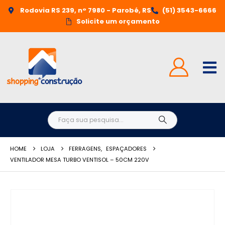
Rodovia RS 239, n° 7980 - Parobé, RS
(51) 3543-6666
Solicite um orçamento
HOME
LOJA
FERRAGENS
,
ESPAÇADORES
VENTILADOR MESA TURBO VENTISOL – 50CM 220V