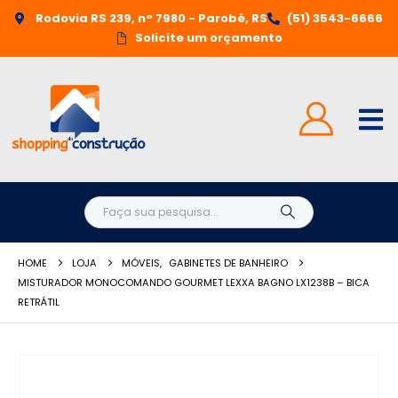
Rodovia RS 239, n° 7980 - Parobé, RS
(51) 3543-6666
Solicite um orçamento
HOME
LOJA
MÓVEIS
,
GABINETES DE BANHEIRO
MISTURADOR MONOCOMANDO GOURMET LEXXA BAGNO LX1238B – BICA
RETRÁTIL