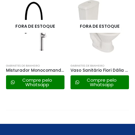
FORA DE ESTOQUE
FORA DE ESTOQUE
GABINETES DE BANHEIRO
GABINETES DE BANHEIRO
Misturador Monocomando Gourmet Lexxa Bagno Lx2288 – Bica Retrátil
Vaso Sanitário Fiori Dália 3/6lt – Cinza Claro
Dispenser de Sabão Lexxa Bagno 300ml – Lx1019gf
Compre pelo
Compre pelo
Whatsapp
Whatsapp