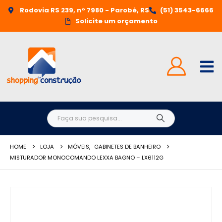
Rodovia RS 239, n° 7980 - Parobé, RS
(51) 3543-6666
Solicite um orçamento
HOME
LOJA
MÓVEIS
,
GABINETES DE BANHEIRO
MISTURADOR MONOCOMANDO LEXXA BAGNO – LX6112G