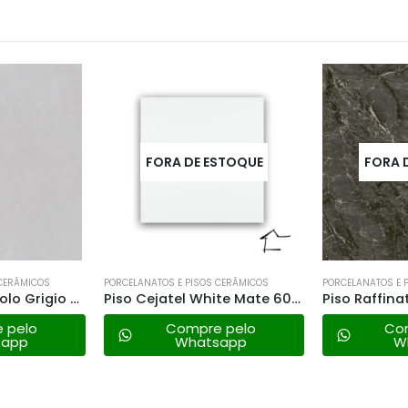
STOQUE
FORA DE ESTOQUE
 CERÂMICOS
PORCELANATOS E PISOS CERÂMICOS
PORCELANATOS E 
Piso Cejatel White Mate 60×60 Ret. a
Piso Raffinato Pellegrini – 91×91 Ret. a
 pelo
Compre pelo
Co
sapp
Whatsapp
W