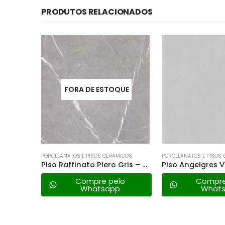
PRODUTOS RELACIONADOS
UE
FORA DE E
ICOS
PORCELANATOS E PISOS CERÂMICOS
PORCELANATOS E PISOS
Piso Raffinato Piero Gris – 68×68 Ret. a
Piso Angelgres Volo Grigio Ret. Acet. – 91×91 Comercial
lo
Compre pelo
Compre
Whatsapp
What