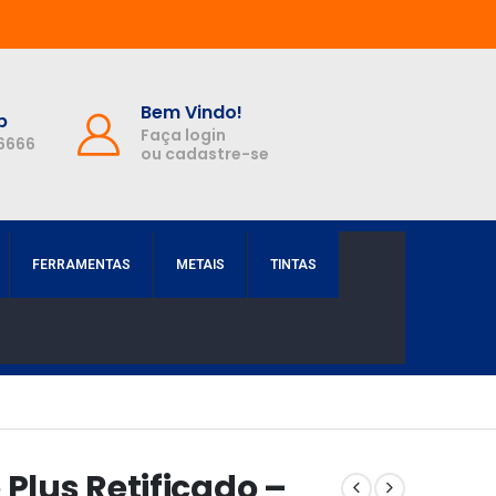
Bem Vindo!
p
Faça login
-6666
ou cadastre-se
FERRAMENTAS
METAIS
TINTAS
 Plus Retificado –