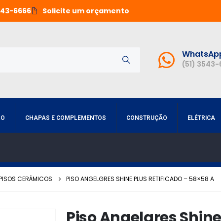
543-6666
Solicite um orçamento
WhatsAp
(51) 3543
RO
CHAPAS E COMPLEMENTOS
CONSTRUÇÃO
ELÉTRICA
PISOS CERÂMICOS
PISO ANGELGRES SHINE PLUS RETIFICADO – 58×58 A
Piso Angelgres Shine