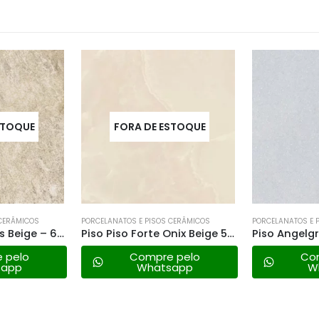
STOQUE
 CERÂMICOS
PORCELANATOS E PISOS CERÂMICOS
PORCELANATOS E 
Piso Piso Forte Onix Beige 50×50 a
Piso Angelgres Angelus Cinis – 60×60 a
 pelo
Compre pelo
Co
sapp
Whatsapp
W