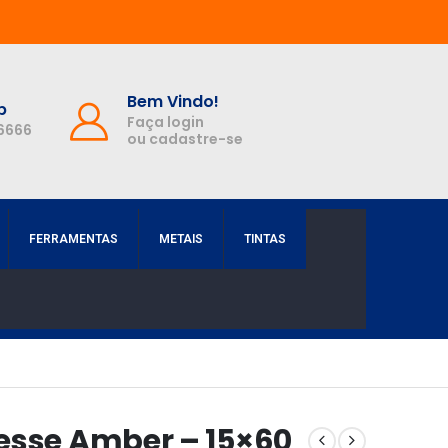
Bem Vindo!
p
Faça login
-6666
ou cadastre-se
FERRAMENTAS
METAIS
TINTAS
esse Amber – 15×60