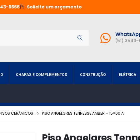
543-6666
Solicite um orçamento
WhatsAp
(51) 3543
RO
CHAPAS E COMPLEMENTOS
CONSTRUÇÃO
ELÉTRICA
PISOS CERÂMICOS
PISO ANGELGRES TENNESSE AMBER – 15×60 A
Piso Angelgres Tenn