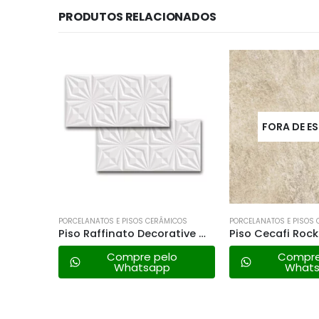
PRODUTOS RELACIONADOS
FORA DE ESTOQUE
FORA DE E
ICOS
PORCELANATOS E PISOS CERÂMICOS
PORCELANATOS E PISOS
Piso Raffinato Decorative White Ret 45×91 a
Piso Cecafi Rocks Beige – 62×62 a
lo
Compre pelo
Compre
Whatsapp
What