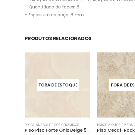
– Quantidade de faces: 6
– Espessura da peça: 8 mm
PRODUTOS RELACIONADOS
UE
FORA DE ESTOQUE
FORA DE E
ICOS
PORCELANATOS E PISOS CERÂMICOS
PORCELANATOS E PISOS
Piso Piso Forte Onix Beige 50×50 a
Piso Cecafi Rocks Beige – 62×62 a