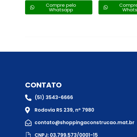
lo
Compre pelo
Compre
Whatsapp
What
CONTATO
(51) 3543-6666
Rodovia RS 239, nº 7980
contato@shoppingaconstrucao.mat.br
CNPJ: 03.799.573/0001-15