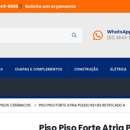
543-6666
Solicite um orçamento
WhatsAp
(51) 3543
RO
CHAPAS E COMPLEMENTOS
CONSTRUÇÃO
ELÉTRICA
PISOS CERÂMICOS
PISO PISO FORTE ATRIA POLIDO 83×83 RETIFICADO A
Piso Piso Forte Atria