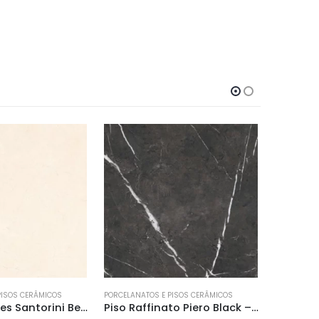
FORA DE ESTOQUE
PISOS CERÂMICOS
PORCELANATOS E PISOS CERÂMICOS
PORCELANAT
Piso Raffinato Piero Black – 68×68 Ret. a
Piso Raffinato Pellegrini – 91×91 Ret. a