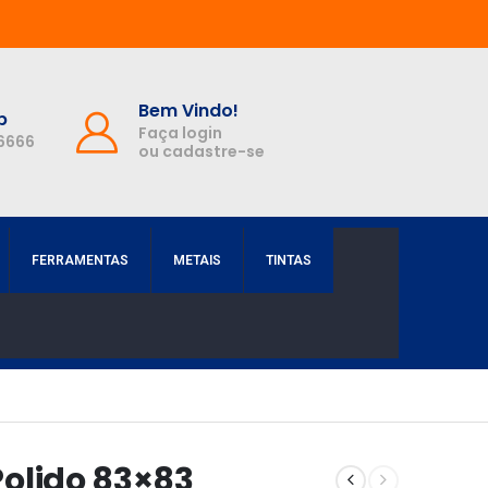
Bem Vindo!
p
Faça login
-6666
ou cadastre-se
FERRAMENTAS
METAIS
TINTAS
 Polido 83×83