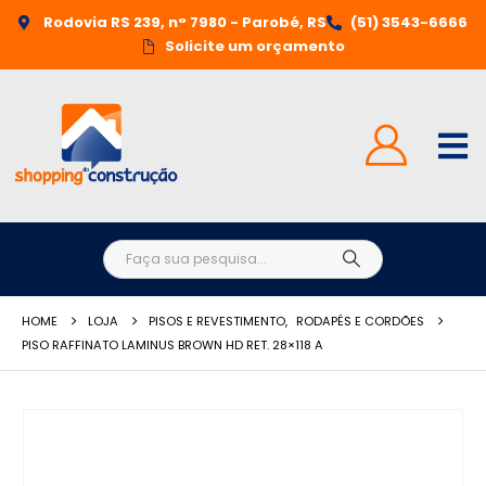
Rodovia RS 239, n° 7980 - Parobé, RS
(51) 3543-6666
Solicite um orçamento
HOME
LOJA
PISOS E REVESTIMENTO
,
RODAPÉS E CORDÕES
PISO RAFFINATO LAMINUS BROWN HD RET. 28×118 A