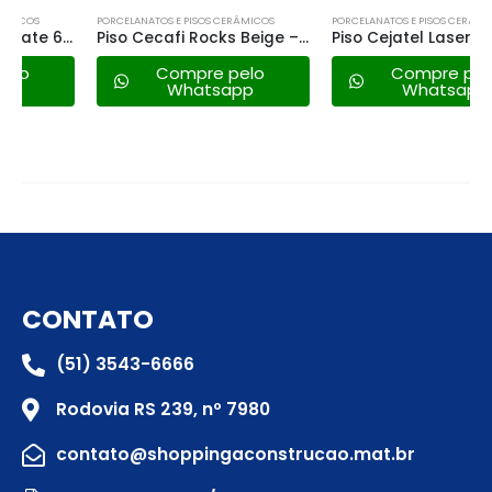
PORCELANATOS E PISOS CERÂMICOS
PORCELANATOS E PISOS CERÂMICOS
Piso Cecafi Rocks Beige – 62×62 a
Piso Cejatel Laser 50×50 a
Compre pelo
Compre pelo
Whatsapp
Whatsapp
CONTATO
(51) 3543-6666
Rodovia RS 239, nº 7980
contato@shoppingaconstrucao.mat.br