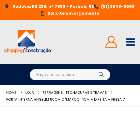
Rodovia RS 239, n° 7980 - Parobé, RS
(51) 3543-6666
Solicite um orçamento
HOME
LOJA
FERRAGENS
,
FECHADURAS E TRAVAS
PORTA INTERNA ANGELIM 80CM C/MARCO 14CM – DIREITA – FRESA 7