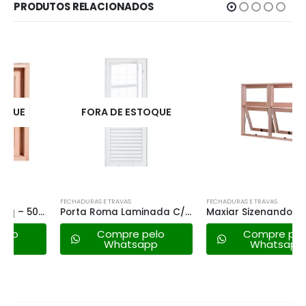
PRODUTOS RELACIONADOS
FORA DE ESTOQUE
FECHADURAS E TRAVAS
FECHADURAS E TRAVAS
Porta Roma Laminada C/grade 85×215 Vitralfer – Esquerda – Branca
Maxiar Sizenando Eucalipto – 120×120 V.i
Compre pelo
Compre pelo
Whatsapp
Whatsapp