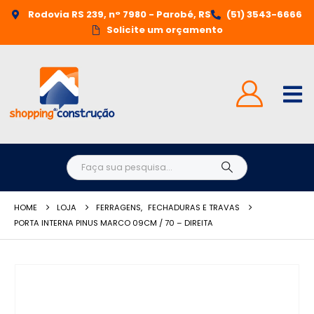
Rodovia RS 239, n° 7980 - Parobé, RS
(51) 3543-6666
Solicite um orçamento
HOME
LOJA
FERRAGENS
,
FECHADURAS E TRAVAS
PORTA INTERNA PINUS MARCO 09CM / 70 – DIREITA