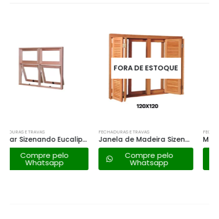
FORA DE ESTOQUE
FECHADURAS E TRAVAS
FECHADURAS E TRAVAS
Janela de Madeira Sizenando Angelim120x120
Maxiar Rgs Mista V.l – 140×120
Compre pelo
Compre pelo
Whatsapp
Whatsapp