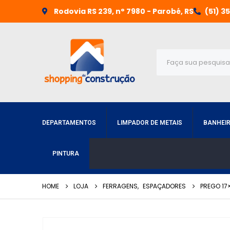
Rodovia RS 239, n° 7980 - Parobé, RS
(51) 3
DEPARTAMENTOS
LIMPADOR DE METAIS
BANHEI
PINTURA
HOME
LOJA
FERRAGENS
,
ESPAÇADORES
PREGO 17