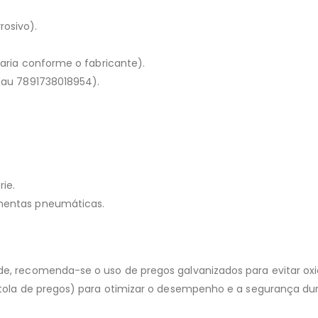
rosivo).
varia conforme o fabricante).
dau 7891738018954).
ie.
mentas pneumáticas.
e, recomenda-se o uso de pregos galvanizados para evitar ox
tola de pregos) para otimizar o desempenho e a segurança dur