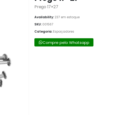
Prego 17×27
Availability:
237 em estoque
SKU:
001567
Categoria:
Espaçadores
Compre pelo Whatsapp