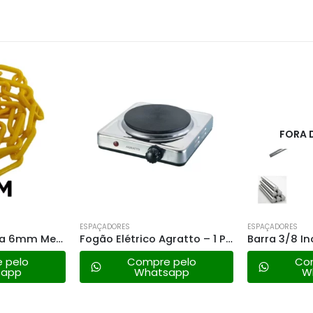
FORA 
ESPAÇADORES
ESPAÇADORES
Corrente Plástica 6mm Metasul – Amarela Valor Metro
Fogão Elétrico Agratto – 1 Prato 1500w – 220v
 pelo
Compre pelo
Co
sapp
Whatsapp
W