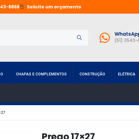
543-6666
Solicite um orçamento
WhatsAp
(51) 3543
RO
CHAPAS E COMPLEMENTOS
CONSTRUÇÃO
ELÉTRICA
×27
Prego 17×27