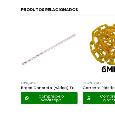
PRODUTOS RELACIONADOS
UE
ESPAÇADORES
ESPAÇADORES
Barra Vazada P/ Churrasqueira 60cm
Broca Concreto (widea) Extra Longa – 12mm
lo
Compre pelo
Compre
Whatsapp
What