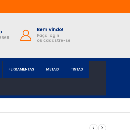
Bem Vindo!
p
Faça login
-6666
ou cadastre-se
FERRAMENTAS
METAIS
TINTAS