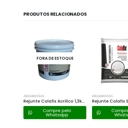
PRODUTOS RELACIONADOS
UE
FORA DE ESTOQUE
ARGAMASSAS
ARGAMASSAS
Rejunte Colafix Siliconizado 1kg – Palha
Rejunte Colafix Acrilico 1,3kg – Cinza Escuro
lo
Compre pelo
Compre
Whatsapp
What