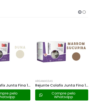
F
ARGAMASSAS
ARGAMASS
Rejunte Colafix Junta Fina 1kg – Duna
Rejunte Colafix Junta Fina 1kg – Marrom Sucupira
mpre pelo
Compre pelo
hatsapp
Whatsapp