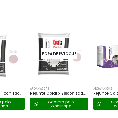
FORA DE ESTOQUE
ARGAMASSAS
ARGAMASSAS
Rejunte Colafix Siliconizado 1kg – Corda
Rejunte Colafix Siliconizado 1 Kg – Marfim Medio
 pelo
Compre pelo
Co
sapp
Whatsapp
W