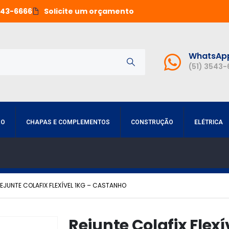
543-6666
Solicite um orçamento
WhatsAp
(51) 3543
RO
CHAPAS E COMPLEMENTOS
CONSTRUÇÃO
ELÉTRICA
EJUNTE COLAFIX FLEXÍVEL 1KG – CASTANHO
Rejunte Colafix Flex