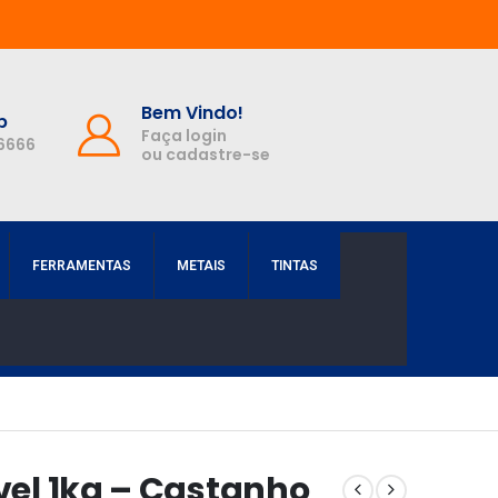
Bem Vindo!
p
Faça login
-6666
ou cadastre-se
FERRAMENTAS
METAIS
TINTAS
ível 1kg – Castanho