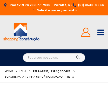
Rodovia RS 239, n° 7980 - Parobé, RS
(51) 3543-6666
Solicite um orçamento
HOME
LOJA
FERRAGENS
,
ESPAÇADORES
SUPORTE PARA TV 14″ A 56″ C/ INCLINACAO – PRETO