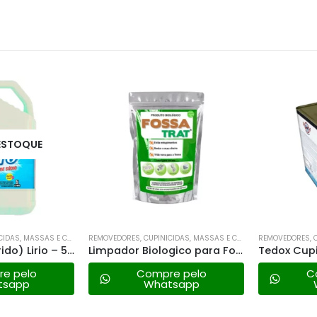
STOQUE
REMOVEDORES, CUPINICIDAS, MASSAS E CONVERTEDORES DE FERRUGEM.
REMOVEDORES, CUPINICIDAS, MASSAS E CONVERTEDORES DE FERRUGEM.
Cloro (hipoclorido) Lirio – 5 Litros
Limpador Biologico para Fossas 250g Fossa Trat
Tedox Cupim
 pelo
Compre pelo
Co
sapp
Whatsapp
W