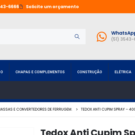
543-6666
Solicite um orçamento
WhatsAp
(51) 3543
RO
CHAPAS E COMPLEMENTOS
CONSTRUÇÃO
ELÉTRICA
MASSAS E CONVERTEDORES DE FERRUGEM.
TEDOX ANTI CUPIM SPRAY – 40
Tedox Anti Cupim S