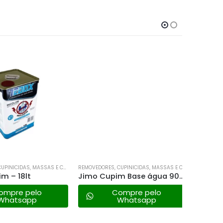
REMOVEDORES, CUPINICIDAS, MASSAS E CONVERTEDORES DE FERRUGEM.
REMOVEDORES, CUPINICIDAS, MASSAS E CONVERTEDORES DE FERRUGEM.
 – 18lt
Jimo Cupim Base água 900ml
Jimo Li
mpre pelo
Compre pelo
hatsapp
Whatsapp