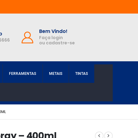
Bem Vindo!
p
Faça login
-6666
ou cadastre-se
FERRAMENTAS
METAIS
TINTAS
0ML
pray – 400ml