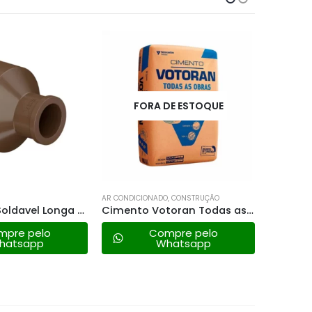
FORA DE ESTOQUE
AR CONDICIONADO
,
CONSTRUÇÃO
CONSTRUÇ
Bucha Red. Soldavel Longa 50x25mm
Cimento Votoran Todas as Obras – 50kg
Tubo So
mpre pelo
Compre pelo
hatsapp
Whatsapp