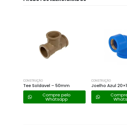
CONSTRUÇÃO
CONSTRUÇÃO
m
Tee Soldavel – 50mm
Joelho Azul 20×
lo
Compre pelo
Compre
Whatsapp
What