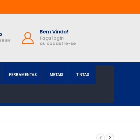
Bem Vindo!
p
Faça login
-6666
ou cadastre-se
FERRAMENTAS
METAIS
TINTAS