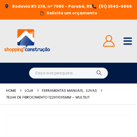
Rodovia RS 239, n° 7980 - Parobé, RS
(51) 3543-6666
Solicite um orçamento
HOME
LOJA
FERRAMENTAS MANUAIS
,
LUVAS
TELHA DE FIBROCIMENTO 122X110X5MM – MULTILIT