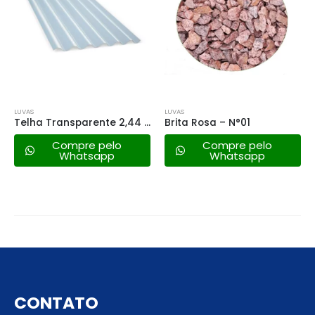
FORA DE ESTOQUE
LUVAS
LUVAS
Telha Transparente 2,44 X 1,10 Incolor
Brita Rosa – N°01
Escora de Eucalipto – 3mt
Compre pelo
Compre pelo
Whatsapp
Whatsapp
CONTATO