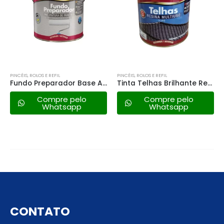
PINCÉIS, ROLOS E REFIL
PINCÉIS, ROLOS E REFIL
Fundo Preparador Base Agua Renner – 3,6lt
Tinta Telhas Brilhante Renner Incolor – 3,6lt
Compre pelo
Compre pelo
Whatsapp
Whatsapp
CONTATO