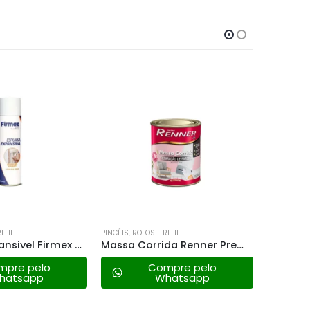
EFIL
PINCÉIS, ROLOS E REFIL
PINCÉIS, RO
Espuma Expansivel Firmex 500ml 480g
Massa Corrida Renner Premium – 1,25kg
mpre pelo
Compre pelo
hatsapp
Whatsapp