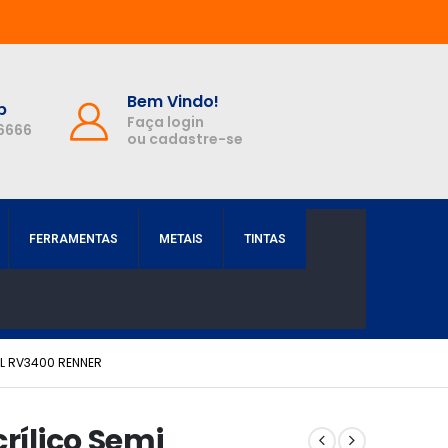
Bem Vindo!
p
Faça login
-6666
ou cadastre-se
FERRAMENTAS
METAIS
TINTAS
2L RV3400 RENNER
rílico Semi