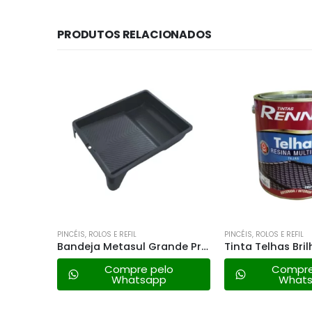
PRODUTOS RELACIONADOS
PINCÉIS, ROLOS E REFIL
PINCÉIS, ROLOS E REFIL
Tinta Telhas Brilhante Renner Cinza Grafite – 3,6lt
Bandeja Metasul Grande Preta
lo
Compre pelo
Compre
Whatsapp
What