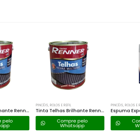
PINCÉIS, ROLOS E REFIL
PINCÉIS, ROLOS E R
Tinta Telhas Brilhante Renner Cerâmica Telha – 3,6lt
Tinta Telhas Brilhante Renner Incolor – 3,6lt
 pelo
Compre pelo
Co
sapp
Whatsapp
W