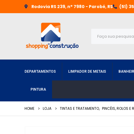
Rodovia RS 239, n° 7980 - Parobé, RS
(51) 3
DEPARTAMENTOS
LIMPADOR DE METAIS
BANHEI
PINTURA
HOME
LOJA
TINTAS E TRATAMENTO
,
PINCÉIS, ROLOS E R