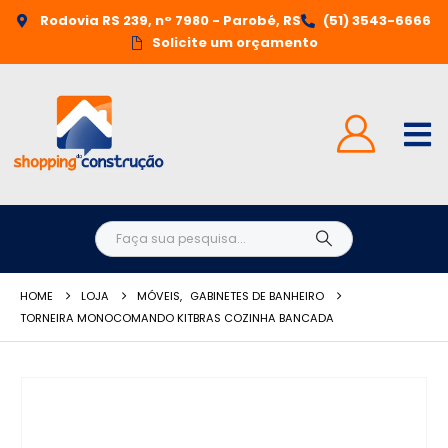
Rodovia RS 239, n° 7980 - Parobé, RS
(51) 3543-6666
Solicite um orçamento
HOME
LOJA
MÓVEIS
,
GABINETES DE BANHEIRO
TORNEIRA MONOCOMANDO KITBRAS COZINHA BANCADA