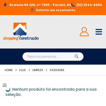
Rodovia RS 239, n° 7980 - Parobé, RS
(51) 3543-6666
Solicite um orçamento
HOME
LOJA
LIMPEZA
VASSOURA
Nenhum produto foi encontrado para a sua
seleção.