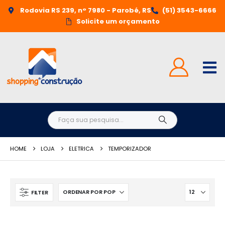
Rodovia RS 239, n° 7980 - Parobé, RS
(51) 3543-6666
Solicite um orçamento
HOME
LOJA
ELETRICA
TEMPORIZADOR
FILTER