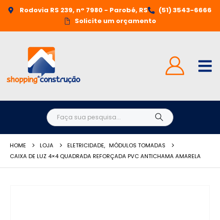
Rodovia RS 239, n° 7980 - Parobé, RS
(51) 3543-6666
Solicite um orçamento
HOME
LOJA
ELETRICIDADE
,
MÓDULOS TOMADAS
CAIXA DE LUZ 4×4 QUADRADA REFORÇADA PVC ANTICHAMA AMARELA