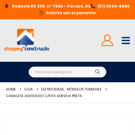
Rodovia RS 239, n° 7980 - Parobé, RS
(51) 3543-6666
Solicite um orçamento
HOME
LOJA
ELETRICIDADE
,
MÓDULOS TOMADAS
CANALETA 20X10X200 C/FITA ADESIVA PRETA