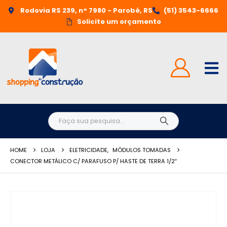
Rodovia RS 239, n° 7980 - Parobé, RS
(51) 3543-6666
Solicite um orçamento
HOME
LOJA
ELETRICIDADE
,
MÓDULOS TOMADAS
CONECTOR METÁLICO C/ PARAFUSO P/ HASTE DE TERRA 1/2″