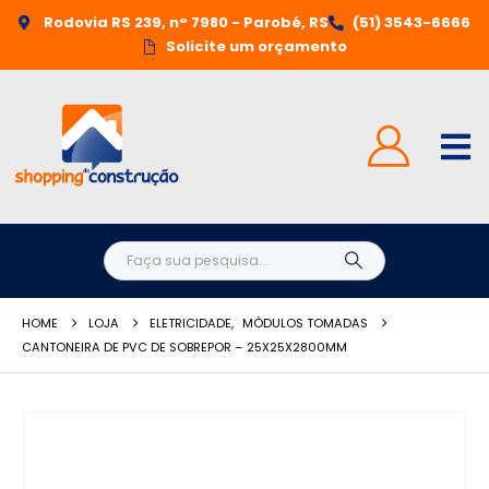
Rodovia RS 239, n° 7980 - Parobé, RS
(51) 3543-6666
Solicite um orçamento
HOME
LOJA
ELETRICIDADE
,
MÓDULOS TOMADAS
CANTONEIRA DE PVC DE SOBREPOR – 25X25X2800MM