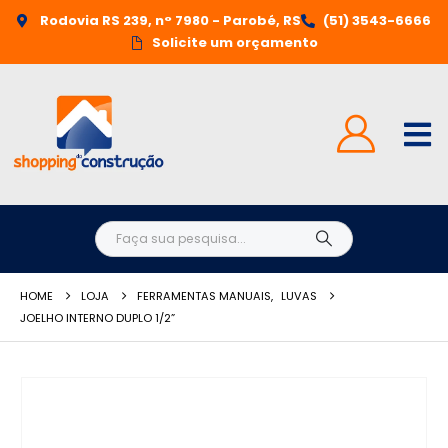
Rodovia RS 239, n° 7980 - Parobé, RS
(51) 3543-6666
Solicite um orçamento
HOME
LOJA
FERRAMENTAS MANUAIS
,
LUVAS
JOELHO INTERNO DUPLO 1/2”