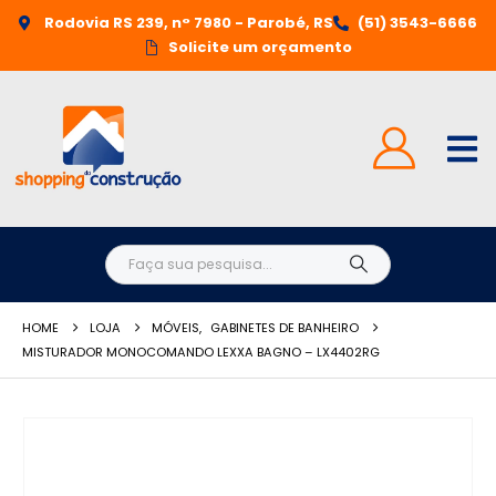
Rodovia RS 239, n° 7980 - Parobé, RS
(51) 3543-6666
Solicite um orçamento
HOME
LOJA
MÓVEIS
,
GABINETES DE BANHEIRO
MISTURADOR MONOCOMANDO LEXXA BAGNO – LX4402RG