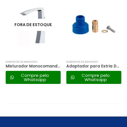
FORA DE ESTOQUE
GABINETES DE BANHEIRO
GABINETES DE BANHEIRO
Misturador Monocomando Alto Lexxa Bagno – Lx7702
Adaptador para Estria Docol/marchezan – 16070
Compre pelo
Compre pelo
Whatsapp
Whatsapp