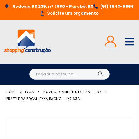
Rodovia RS 239, n° 7980 - Parobé, RS
(51) 3543-6666
Solicite um orçamento
HOME
LOJA
MÓVEIS
,
GABINETES DE BANHEIRO
PRATELEIRA 50CM LEXXA BAGNO – LX7163G