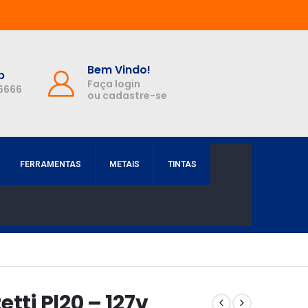
Bem Vindo!
p
Faça login
-6666
ou cadastre-se
FERRAMENTAS
METAIS
TINTAS
tti Pl20 – 127v