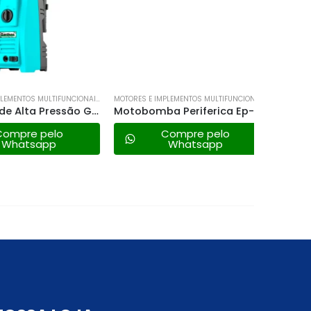
F
MOTORES E IMPLEMENTOS MULTIFUNCIONAIS
MOTORES E IMPLEMENTOS MULTIFUNCIONAIS
Lavadora de Alta Pressão Gl-1400 Garthen 1400w 220v
Motobomba Periferica Ep-50 1/2cv 220v – Eletroplas
mpre pelo
Compre pelo
hatsapp
Whatsapp