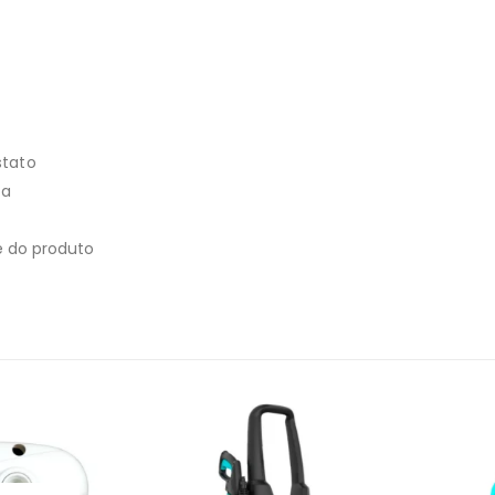
stato
ca
e do produto