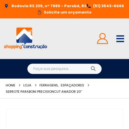
Rodovia RS 239, n° 7980 - Parobé, RS
(51) 3543-6666
Solicite um orçamento
HOME
LOJA
FERRAGENS
,
ESPAÇADORES
SERROTE PARABONI PRECISIONCUT AMADOR 20”