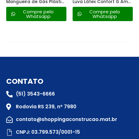
Mangueira de Gás Plástica Normatizada Glp Rl C/ Tarja Amarela 1,20m
Luva Látex Confort G Amarela
Compre pelo
Compre pelo
Whatsapp
Whatsapp
CONTATO
(51) 3543-6666
Rodovia RS 239, nº 7980
contato@shoppingaconstrucao.mat.br
CNPJ: 03.799.573/0001-15