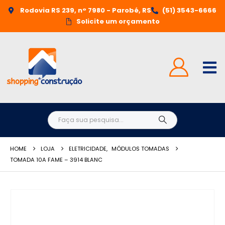
Rodovia RS 239, n° 7980 - Parobé, RS
(51) 3543-6666
Solicite um orçamento
HOME
LOJA
ELETRICIDADE
,
MÓDULOS TOMADAS
TOMADA 10A FAME – 3914 BLANC