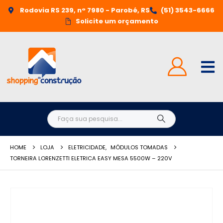
Rodovia RS 239, n° 7980 - Parobé, RS
(51) 3543-6666
Solicite um orçamento
HOME
LOJA
ELETRICIDADE
,
MÓDULOS TOMADAS
TORNEIRA LORENZETTI ELETRICA EASY MESA 5500W – 220V