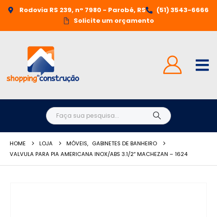
Rodovia RS 239, n° 7980 - Parobé, RS
(51) 3543-6666
Solicite um orçamento
HOME
LOJA
MÓVEIS
,
GABINETES DE BANHEIRO
VALVULA PARA PIA AMERICANA INOX/ABS 3.1/2″ MACHEZAN – 1624