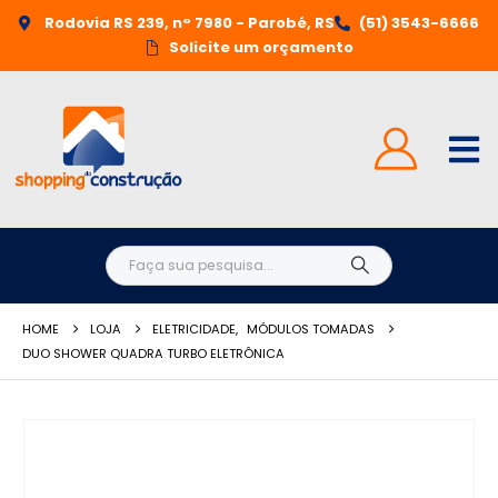
Rodovia RS 239, n° 7980 - Parobé, RS
(51) 3543-6666
Solicite um orçamento
HOME
LOJA
ELETRICIDADE
,
MÓDULOS TOMADAS
DUO SHOWER QUADRA TURBO ELETRÔNICA