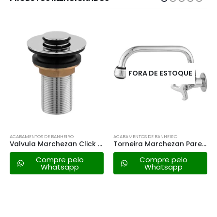
FORA DE ESTOQUE
FORA DE ESTOQ
RO
ACABAMENTOS DE BANHEIRO
ACABAMENTOS DE BANHEIRO
Valvula Marchezan Click – 1601
Torneira Marchezan Parede C/arejador 1/4 de Volta – 3060 C99
elo
Compre pelo
Compre pel
pp
Whatsapp
Whatsapp