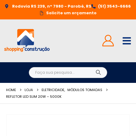
Rodovia RS 239, n° 7980 - Parobé, RS
(51) 3543-6666
Solicite um orçamento
HOME
LOJA
ELETRICIDADE
,
MÓDULOS TOMADAS
REFLETOR LED SLIM 20W – 5000K