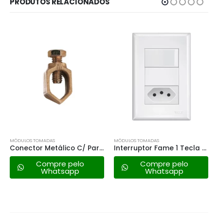
PRODUTOS RELACIONADOS
FORA DE ES
MÓDULOS TOMADAS
MÓDULOS TOMADAS
Conector Metálico C/ Parafuso P/ Haste de Terra 1/2″
Interruptor Fame 1 Tecla C/tomada Distanciada – 3889 Evidence
e pelo
Compre pelo
Compre 
tsapp
Whatsapp
Whats