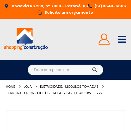
Rodovia RS 239, n° 7980 - Parobé, RS
(51) 3543-6666
Solicite um orçamento
HOME
LOJA
ELETRICIDADE
,
MÓDULOS TOMADAS
TORNEIRA LORENZETTI ELÉTRICA EASY PAREDE 4800W – 127V